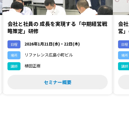
会社と社員の 成長を実現する「中期経営戦
会社
略策定」研修
営」
2026年1月21日(水)・22日(木)
日程
日程
リファレンス広島小町ビル
場所
場所
植田正樹
講師
講師
セミナー概要